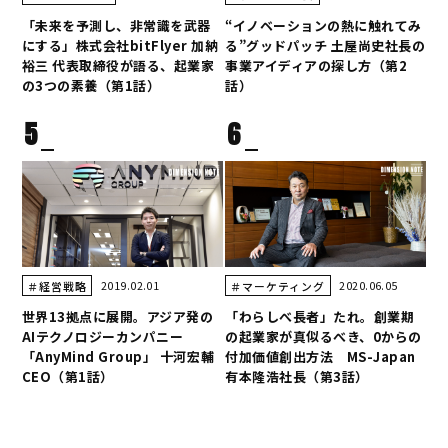
「未来を予測し、非常識を武器
“イノベーションの熱に触れてみ
にする」株式会社bitFlyer 加納
る”グッドパッチ 土屋尚史社長の
裕三 代表取締役が語る、起業家
事業アイディアの探し方（第2
の3つの素養（第1話）
話）
5
6
2019.02.01
2020.06.05
＃経営戦略
＃マーケティング
世界13拠点に展開。アジア発の
「わらしべ長者」たれ。創業期
AIテクノロジーカンパニー
の起業家が真似るべき、0からの
「AnyMind Group」 十河宏輔
付加価値創出方法 MS-Japan
CEO（第1話）
有本隆浩社長（第3話）