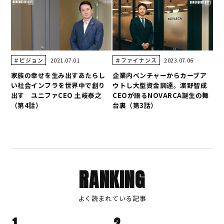
2021.07.01
2023.07.06
＃ビジョン
＃ファイナンス
家族の幸せを生み出すあたらし
企業内ベンチャーからカーブア
い社会インフラを世界中で創り
ウトし大型資金調達。濵野智成
出す ユニファCEO 土岐泰之
CEOが語るNOVARCA誕生の舞
（第4話）
台裏（第3話）
RANKING
よく読まれている記事
1
2