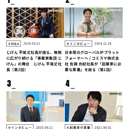
2019.05.21
2024.12.26
＃M&A
＃インタビュー
じげん 平尾丈社長が語る、無限
日本発のグローバルIPプラット
に広がり続ける「事業家集団 じ
フォーマーへ / コミスマ株式会
げん」の舞台 じげん 平尾丈社
社 佐藤 光紀社長が「起業家に必
長（第2話）
要な素養」を語る（第1話）
3
4
2025.09.11
2021.04.01
＃インタビュー
＃起業家の素養