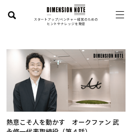
検
スタートアップ/ベンチャー経営のための
ヒントやナレッジを発信
索
エ
リ
ア
を
表
示
す
る
熱意こそ人を動かす オークファン 武
永修一代表取締役（第４話）