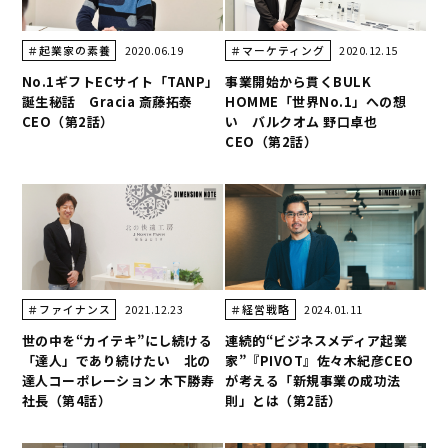
2020.06.19
2020.12.15
＃起業家の素養
＃マーケティング
No.1ギフトECサイト「TANP」
事業開始から貫くBULK
誕生秘話 Gracia 斎藤拓泰
HOMME「世界No.1」への想
CEO（第2話）
い バルクオム 野口卓也
CEO（第2話）
2021.12.23
2024.01.11
＃ファイナンス
＃経営戦略
世の中を“カイテキ”にし続ける
連続的“ビジネスメディア起業
「達人」であり続けたい 北の
家”『PIVOT』佐々木紀彦CEO
達人コーポレーション 木下勝寿
が考える「新規事業の成功法
社長（第4話）
則」とは（第2話）