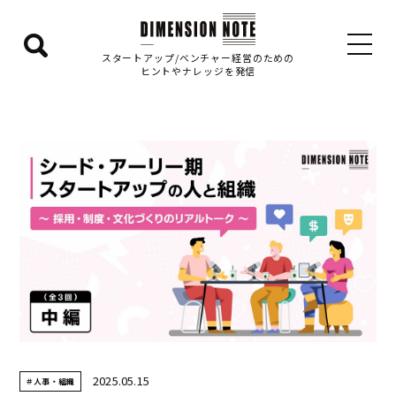
検
スタートアップ/ベンチャー経営のための
ヒントやナレッジを発信
索
エ
リ
ア
を
表
示
す
る
2025.05.15
＃人事・組織