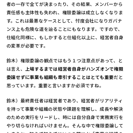
者の一存で全てが決まったり、その結果、メンバーから
責任感も主体性も失われ、権限委譲は成立しなくなりま
す。これは最悪なケースとして、忖度会社になりガバナ
ンス上も危険な道を辿ることにもなります。ですので、
仕組化同様に、もしかすると仕組化以上に、経営者自身
の変革が必要です。
鈴木）権限委譲の観点ではもう１つ注意点があって、と
は言え、
上場するまでは経営者自身がハンズオンで権限
委譲せずに事業も組織も牽引することはとても重要
だと
思っています。重要と言いますか必須ですね。
鈴木）最終責任者は経営者であり、経営者がリアリティ
を持って事業や組織の状態や課題を理解し、成長や解決
のための実行をリードし、時には自分自身で実務実行を
やり切らなければいけません。そんな中で権限委譲して