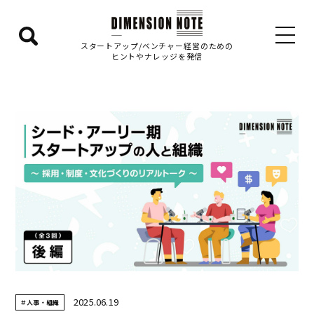
検
スタートアップ/ベンチャー経営のための
ヒントやナレッジを発信
索
エ
リ
ア
を
表
示
す
る
2025.06.19
＃人事・組織