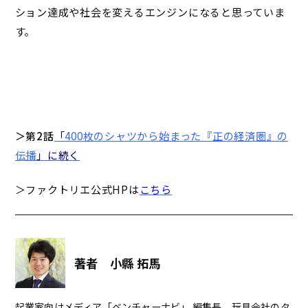
ション達成や社会を変えるエンジンになると思っていま
す。
＞第2話
「
400枚のシャツから始まった『正の経済圏』の
伝播
」に続く
＞ファクトリエ公式HPは
こちら
著者 小縣 拓馬
起業家向けメディア「ベンチャーナビ」 編集長。玩具会社のタ