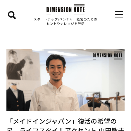
検
スタートアップ/ベンチャー経営のための
ヒントやナレッジを発信
索
エ
リ
ア
を
表
示
す
る
「メイドインジャパン」復活の希望の
星 ライフスタイルアクセント 山田敏夫