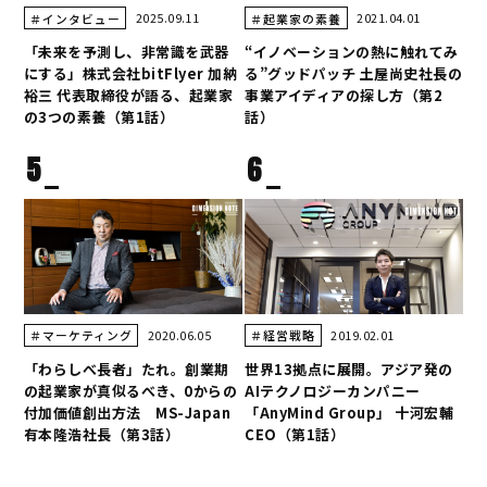
2025.09.11
2021.04.01
＃インタビュー
＃起業家の素養
「未来を予測し、非常識を武器
“イノベーションの熱に触れてみ
にする」株式会社bitFlyer 加納
る”グッドパッチ 土屋尚史社長の
裕三 代表取締役が語る、起業家
事業アイディアの探し方（第2
の3つの素養（第1話）
話）
5
6
2020.06.05
2019.02.01
＃マーケティング
＃経営戦略
「わらしべ長者」たれ。創業期
世界13拠点に展開。アジア発の
の起業家が真似るべき、0からの
AIテクノロジーカンパニー
付加価値創出方法 MS-Japan
「AnyMind Group」 十河宏輔
有本隆浩社長（第3話）
CEO（第1話）