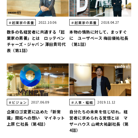
2022.10.06
2018.04.27
＃起業家の素養
＃起業家の素養
数多の名経営者に共通する「起
本物の情熱に対して、まっすぐ
業家の素養」とは ロッテベン
に ユーザベース 梅田優祐社長
チャーズ・ジャパン 澤田貴司代
（第1話）
表（第1話）
2017.06.09
2019.11.12
＃ビジョン
＃人事・組織
企業ロゴ変更に込めた「新常
自分たちの未来を信じ切れ。経
識」開拓への想い マイネット
営者に求められる覚悟とは マ
上原 仁社長（第4話）
ザーハウス 山崎大祐副社長（第
4話）