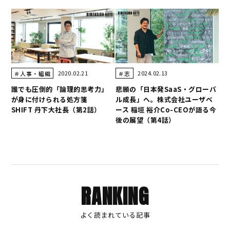
2020.02.21
2024.02.13
＃人事・組織
＃志
誰でも圧倒的「論理的思考力」
悲願の「日本発SaaS・グローバ
が身に付けられる処方箋
ル成長」へ。株式会社ユーザベ
SHIFT 丹下大社長（第2話）
ース 稲垣 裕介Co-CEOが語る今
後の展望（第4話）
RANKING
よく読まれている記事