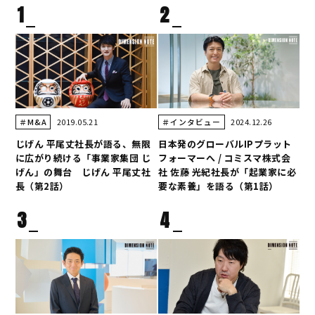
1
2
2019.05.21
2024.12.26
＃M&A
＃インタビュー
じげん 平尾丈社長が語る、無限
日本発のグローバルIPプラット
に広がり続ける「事業家集団 じ
フォーマーへ / コミスマ株式会
げん」の舞台 じげん 平尾丈社
社 佐藤 光紀社長が「起業家に必
長（第2話）
要な素養」を語る（第1話）
3
4