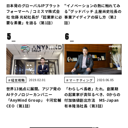
日本発のグローバルIPプラット
“イノベーションの熱に触れてみ
フォーマーへ / コミスマ株式会
る”グッドパッチ 土屋尚史社長の
社 佐藤 光紀社長が「起業家に必
事業アイディアの探し方（第2
要な素養」を語る（第1話）
話）
5
6
2019.02.01
2020.06.05
＃経営戦略
＃マーケティング
世界13拠点に展開。アジア発の
「わらしべ長者」たれ。創業期
AIテクノロジーカンパニー
の起業家が真似るべき、0からの
「AnyMind Group」 十河宏輔
付加価値創出方法 MS-Japan
CEO（第1話）
有本隆浩社長（第3話）