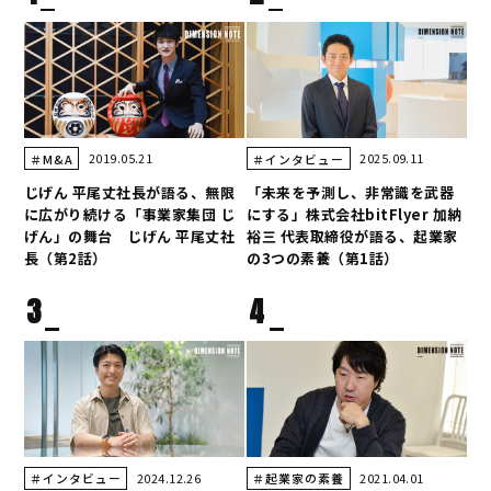
2019.05.21
2025.09.11
＃M&A
＃インタビュー
じげん 平尾丈社長が語る、無限
「未来を予測し、非常識を武器
に広がり続ける「事業家集団 じ
にする」株式会社bitFlyer 加納
げん」の舞台 じげん 平尾丈社
裕三 代表取締役が語る、起業家
長（第2話）
の3つの素養（第1話）
3
4
2024.12.26
2021.04.01
＃インタビュー
＃起業家の素養