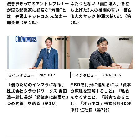
法曹界きってのアントレプレナー
ふたつとない「面白法人」を立
が語る起業家に必要な”素養”と
ち上げた3人の桃園の誓い 面白
は 弁護士ドットコム 元榮太一
法人カヤック 柳澤大輔CEO（第
郎会長（第１話）
2話）
2025.01.28
2024.10.15
＃インタビュー
＃インタビュー
『個のためのインフラになる』
MBOを円滑に進めるには「資本
株式会社クラウドワークス 吉田
の原理を理解すること」「私欲
浩一郎社長が「起業家に必要な3
をなくすこと」「誠実であるこ
つの素養」を語る（第1話）
と」『オカネコ』株式会社400F
中村 仁社長（第2話）