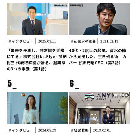
2025.09.11
2021.02.19
＃インタビュー
＃起業家の素養
「未来を予測し、非常識を武器
40代・2度目の起業。背水の陣
にする」株式会社bitFlyer 加納
から見出した、生き残る術 カ
裕三 代表取締役が語る、起業家
バー 谷郷元昭CEO（第2話）
の3つの素養（第1話）
5
6
2024.08.29
2019.02.01
＃インタビュー
＃経営戦略