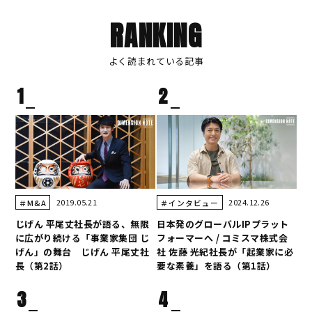
RANKING
よく読まれている記事
1
2
2019.05.21
2024.12.26
＃M&A
＃インタビュー
じげん 平尾丈社長が語る、無限
日本発のグローバルIPプラット
に広がり続ける「事業家集団 じ
フォーマーへ / コミスマ株式会
げん」の舞台 じげん 平尾丈社
社 佐藤 光紀社長が「起業家に必
長（第2話）
要な素養」を語る（第1話）
3
4