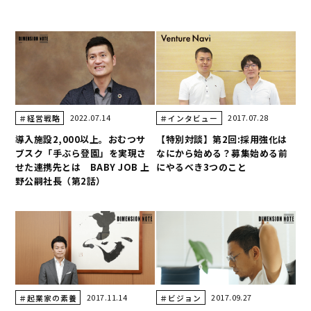
2022.07.14
2017.07.28
＃経営戦略
＃インタビュー
導入施設2,000以上。おむつサ
【特別対談】第2回:採用強化は
ブスク「手ぶら登園」を実現さ
なにから始める？募集始める前
せた連携先とは BABY JOB 上
にやるべき3つのこと
野公嗣社長（第2話）
2017.11.14
2017.09.27
＃起業家の素養
＃ビジョン