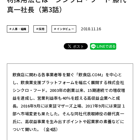
真一社長（第3話）
2018.11.16
＃人事・組織
＃採用
＃インタビュー
飲食店に関わる各事業者等を繋ぐ「飲食店.COM」を中心と
し、飲食業支援プラットフォームを幅広く展開する株式会社
シンクロ・フード。2003年の創業以来、15期連続での増収増
益を達成し、営業利益率も40％を超える高収益企業へと成
長。2016年9月には東証マザーズ上場、2017年9月には東証１
部へ市場変更も果たした。そんな同社代表取締役の藤代真一
氏に、高収益事業を生み出すポイントや起業家の素養などに
ついて聞いた。（全4話）