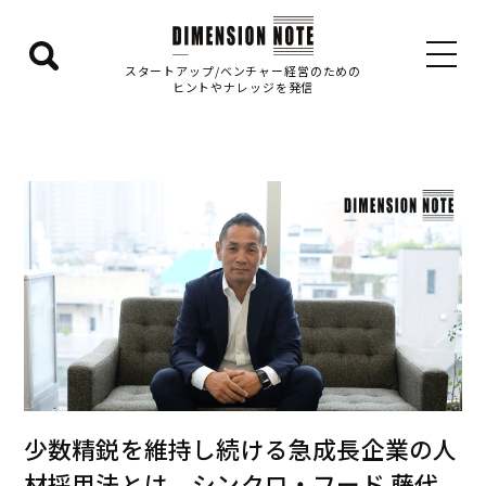
検
スタートアップ/ベンチャー経営のための
ヒントやナレッジを発信
索
エ
リ
ア
を
表
示
す
る
少数精鋭を維持し続ける急成長企業の人
材採用法とは シンクロ・フード 藤代