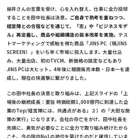
柳井さんの言葉を受け、心を入れ替え、仕事に全力投球
することを田中社長は決意。
ご自身で熟考を重ねつつ、
経営陣との合宿などを通じて、「志」や「ビジネスモデ
ル」再定義し、商品や組織構造の抜本改革を実施。
テス
トマーケティングで感触を得た商品「JINS PC（現JINS
SCREEN）」をいち早く市場に投入します。大量仕込
み、大量出店、初のTVCM、新価格の設定などもあり
JINS PCは大ヒット。4年後に眼鏡販売本数・日本一を達
成し、現在の快進撃に繋がりました。
この田中社長の決意と取り組みは、上記スライドの「上
場後の継続成長：要旨 時価総額1,000億円に到達した企
業のTop/経営陣には、共通点がある」２）の「大胆な施
策の実行」になります。会社の存亡をかけ、田中社長を
先頭に、勇気が必要なことに全力で取り組み続けたから
こそ、今の国内No1の地位を築けたのだと確信していま