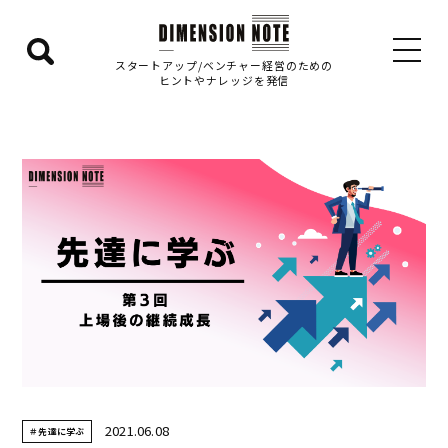
検
スタートアップ/ベンチャー経営のための
ヒントやナレッジを発信
索
エ
リ
ア
を
表
示
す
る
2021.06.08
＃先達に学ぶ