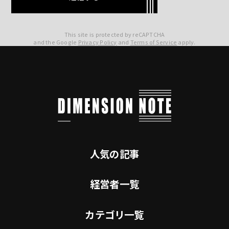
This site is protected by reCAPTCHA
and the Google
Privacy Policy
and
Terms of Service
apply.
人気の記事
経営者一覧
カテゴリ一覧