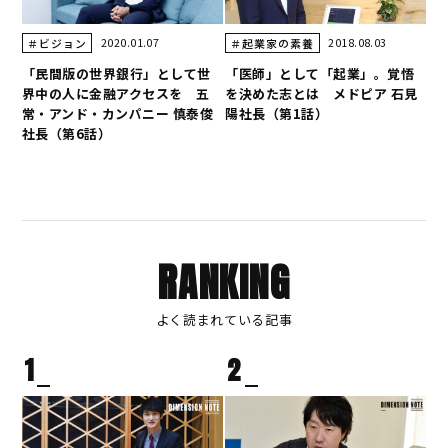
2020.01.07
2018.08.03
＃ビジョン
＃起業家の素養
「民間版の世界銀行」として世
「医師」として「起業」。覚悟
界中の人に金融アクセスを 五
を決めた志とは メドピア 石見
常・アンド・カンパニー 慎泰俊
陽社長（第1話）
社長（第6話）
RANKING
よく読まれている記事
1
2