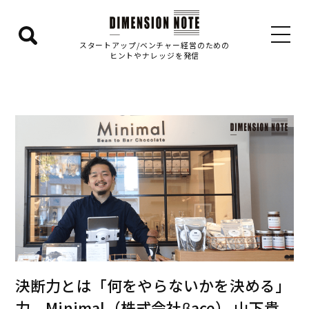
検
スタートアップ/ベンチャー経営のための
ヒントやナレッジを発信
索
エ
リ
ア
を
表
示
す
る
決断力とは「何をやらないかを決める」
力 Minimal（株式会社βace） 山下貴