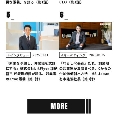
要な素養」を語る（第1話）
CEO（第1話）
5
6
2025.09.11
2020.06.05
＃インタビュー
＃マーケティング
「未来を予測し、非常識を武器
「わらしべ長者」たれ。創業期
にする」株式会社bitFlyer 加納
の起業家が真似るべき、0からの
裕三 代表取締役が語る、起業家
付加価値創出方法 MS-Japan
の3つの素養（第1話）
有本隆浩社長（第3話）