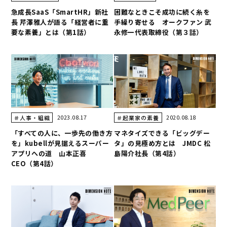
急成長SaaS「SmartHR」新社
困難なときこそ成功に続く糸を
長 芹澤雅人が語る「経営者に重
手繰り寄せる オークファン 武
要な素養」とは（第1話）
永修一代表取締役（第３話）
2023.08.17
2020.08.18
＃人事・組織
＃起業家の素養
​​「すべての人に、一歩先の働き方
マネタイズできる「ビッグデー
を」kubellが見据えるスーパー
タ」の見極め方とは JMDC 松
アプリへの道 山本正喜
島陽介社長（第4話）
CEO（第4話）​