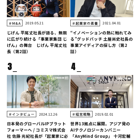
2019.05.21
2021.04.01
＃M&A
＃起業家の素養
じげん 平尾丈社長が語る、無限
“イノベーションの熱に触れてみ
に広がり続ける「事業家集団 じ
る”グッドパッチ 土屋尚史社長の
げん」の舞台 じげん 平尾丈社
事業アイディアの探し方（第2
長（第2話）
話）
3
4
2024.12.26
2019.02.01
＃インタビュー
＃経営戦略
日本発のグローバルIPプラット
世界13拠点に展開。アジア発の
フォーマーへ / コミスマ株式会
AIテクノロジーカンパニー
社 佐藤 光紀社長が「起業家に必
「AnyMind Group」 十河宏輔