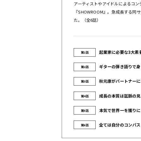
アーティストやアイドルによるコン
『SHOWROOM』。急成長する同
た。（全6話）
起業家に必要な3大素養
第1話
ギターの弾き語りで身に
第2話
秋元康がパートナーに求
第3話
成長の本質は鉱脈の見極
第4話
本気で世界一を獲りにい
第5話
全ては自分のコンパスを
第6話