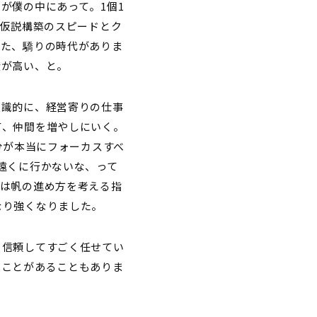
が僕の中にあって。1個1
。仮説構築のスピードとク
てた、驕りの時代がありま
度が高い、と。
意識的に、経営寄りの仕事
て、仲間を増やしにいく。
分が本当にフォーカスすべ
遠くに行かないな、って
分は帆の進め方を考える指
なり強くなりました。
、信頼してすごく任せてい
ることがあることもありま