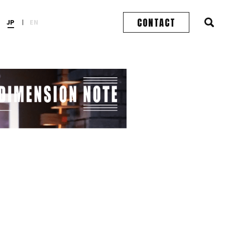
CONTACT
JP
EN
検
索
エ
リ
ア
を
表
示
す
る