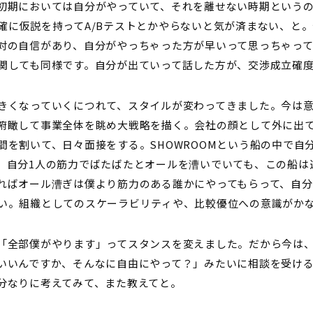
初期においては自分がやっていて、それを離せない時期というの
確に仮説を持ってA/Bテストとかやらないと気が済まない、と
対の自信があり、自分がやっちゃった方が早いって思っちゃっ
関しても同様です。自分が出ていって話した方が、交渉成立確
きくなっていくにつれて、スタイルが変わってきました。今は
俯瞰して事業全体を眺め大戦略を描く。会社の顔として外に出
間を割いて、日々面接をする。SHOWROOMという船の中で自
、自分1人の筋力でばたばたとオールを漕いでいても、この船は
ればオール漕ぎは僕より筋力のある誰かにやってもらって、自
い。組織としてのスケーラビリティや、比較優位への意識がか
「全部僕がやります」ってスタンスを変えました。だから今は
いいんですか、そんなに自由にやって？」みたいに相談を受け
分なりに考えてみて、また教えてと。