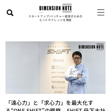
検
スタートアップ/ベンチャー経営のための
ヒントやナレッジを発信
索
エ
リ
ア
を
表
示
す
る
「遠心力」と「求心力」を最大化す
る“ONE SHIFT”の戦略 SHIFT 丹下大社