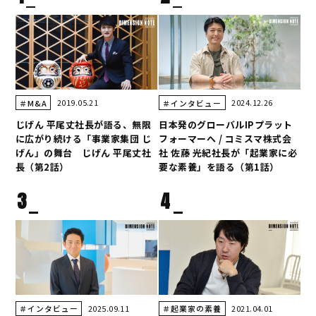
2019.05.21
2024.12.26
＃M&A
＃インタビュー
じげん 平尾丈社長が語る、無限
日本発のグローバルIPプラット
に広がり続ける「事業家集団 じ
フォーマーへ / コミスマ株式会
げん」の舞台 じげん 平尾丈社
社 佐藤 光紀社長が「起業家に必
長（第2話）
要な素養」を語る（第1話）
3
4
2025.09.11
2021.04.01
＃インタビュー
＃起業家の素養