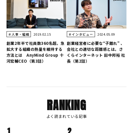
2019.02.15
2024.05.09
＃人事・組織
＃インタビュー
創業2年半で社員数360名超。急
創業経営者に必要な“子離れ” 、
拡大する組織の熱量を維持する
会社との適切な距離感とは。さ
方法とは AnyMind Group 十
くらインターネット 田中邦裕 社
河宏輔CEO（第3話）
長（第2話）
RANKING
よく読まれている記事
1
2