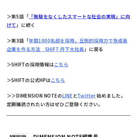
＞第5話「
「無駄をなくしたスマートな社会の実現」に向
けて
」に続く
＞第3話「
年間1000名超を採用。圧倒的採用力で急成長
企業を作る方法 SHIFT 丹下大社長
」に戻る
＞SHIFTの採用情報は
こちら
＞SHIFTの公式HPは
こちら
＞＞DIMENSION NOTEの
LINE
と
Twitter
始めました。
定期購読されたい方はぜひご登録ください。
DIMENSION NOTE編集長