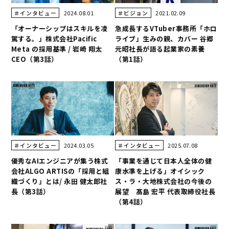
2024.08.01
2021.02.09
＃インタビュー
＃ビジョン
「オーナーシップはスキルを凌
急成長するVTuber事務所「ホロ
駕する。」株式会社Pacific
ライブ」生みの親、カバー 谷郷
Meta の採用基準 / 岩崎 翔太
元昭社長が語る起業家の素養
CEO（第3話）
（第1話）
2024.03.05
2025.07.08
＃インタビュー
＃インタビュー
優秀なAIエンジニアが集う株式
「事業を通じて日本人全体の健
会社ALGO ARTISの「採用と組
康水準を上げる」オイシック
織づくり」とは/ 永田 健太郎社
ス・ラ・大地株式会社の今後の
長（第3話）
展望 髙島 宏平 代表取締役社長
（第4話）