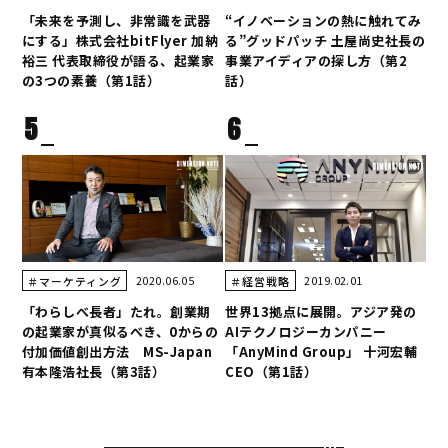
「未来を予測し、非常識を武器
“イノベーションの熱に触れてみ
にする」株式会社bitFlyer 加納
る”グッドパッチ 土屋尚史社長の
裕三 代表取締役が語る、起業家
事業アイディアの探し方（第2
の3つの素養（第1話）
話）
5
6
2020.06.05
2019.02.01
＃マーケティング
＃経営戦略
「わらしべ長者」たれ。創業期
世界13拠点に展開。アジア発の
の起業家が真似るべき、0からの
AIテクノロジーカンパニー
付加価値創出方法 MS-Japan
「AnyMind Group」 十河宏輔
有本隆浩社長（第3話）
CEO（第1話）