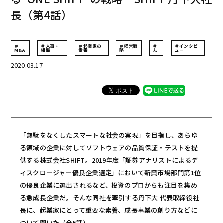
長（第4話）
＃
＃人事・
＃起業家の
＃経営戦
＃
＃インタビ
M&A
組織
素養
略
志
ュー
2020.03.17
「無駄をなくしたスマートな社会の実現」を目指し、あらゆ
る領域の企業に対してソフトウェアの品質保証・テストを提
供する株式会社SHIFT。2019年度「証券アナリストによるデ
ィスクロージャー優良企業選定」において新興市場部門第1位
の優良企業に選出されるなど、投資のプロからも注目を集め
る急成長企業だ。そんな同社を牽引する丹下大 代表取締役社
長に、起業家にとって重要な素養、成長事業の創り方などに
ついて聞いた（全5話）