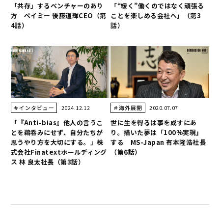
「共存」するベンチャーのあり
「“緩く”働くのではなく頑張る
方 ペイミー 後藤道輝CEO（第
ことを楽しめる会社へ」（第3
4話）
話）
2024.12.12
2020.07.07
＃インタビュー
＃海外展開
「『Anti-bias』他人の言うこ
世に生を得るは事を成すにあ
とを鵜呑みにせず、自分たちが
り。描いた夢は「100%実現」
思うやり方を大切にする。」株
する MS-Japan 有本隆浩社長
式会社Finatextホールディング
（第6話）
ス 林 良太社長（第3話）