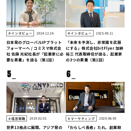
2024.12.26
2025.09.11
＃インタビュー
＃インタビュー
日本発のグローバルIPプラット
「未来を予測し、非常識を武器
フォーマーへ / コミスマ株式会
にする」株式会社bitFlyer 加納
社 佐藤 光紀社長が「起業家に必
裕三 代表取締役が語る、起業家
要な素養」を語る（第1話）
の3つの素養（第1話）
5
6
2019.02.01
2020.06.05
＃経営戦略
＃マーケティング
世界13拠点に展開。アジア発の
「わらしべ長者」たれ。創業期