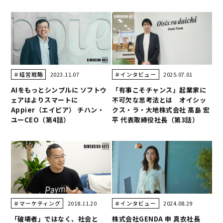
2023.11.07
2025.07.01
＃経営戦略
＃インタビュー
AIをもっとシンプルに ソフトウ
「有事こそチャンス」起業家に
ェアはよりスマートに
不可欠な思考法とは オイシッ
Appier（エイピア） チハン・
クス・ラ・大地株式会社 髙島 宏
ユーCEO（第4話）
平 代表取締役社長（第3話）
2018.11.20
2024.08.29
＃マーケティング
＃インタビュー
「破壊者」ではなく、社会と
株式会社GENDA 申 真衣社長