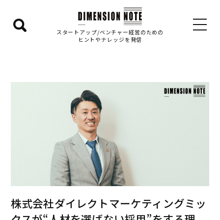
検
スタートアップ/ベンチャー経営のための
ヒントやナレッジを発信
索
エ
リ
ア
を
表
示
す
る
株式会社ダイレクトマーケティングミッ
クスが“人材を選ばない採用”をする理