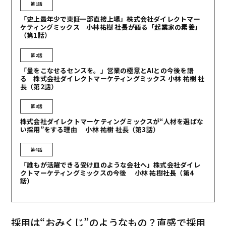
第1話
「史上最年少で東証一部直接上場」株式会社ダイレクトマー
ケティングミックス 小林祐樹 社長が語る「起業家の素養」
（第1話）
第2話
「量をこなせるセンスを。」営業の極意とAIとの今後を語
る 株式会社ダイレクトマーケティングミックス 小林 祐樹 社
長（第2話）
第3話
株式会社ダイレクトマーケティングミックスが“人材を選ばな
い採用”をする理由 小林 祐樹 社長（第3話）
第4話
「誰もが活躍できる受け皿のような会社へ」株式会社ダイレ
クトマーケティングミックスの今後 小林 祐樹社長（第4
話）
採用は“おみくじ”のようなもの？直感で採用