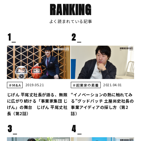
RANKING
よく読まれている記事
1
2
2019.05.21
2021.04.01
＃M&A
＃起業家の素養
じげん 平尾丈社長が語る、無限
“イノベーションの熱に触れてみ
に広がり続ける「事業家集団 じ
る”グッドパッチ 土屋尚史社長の
げん」の舞台 じげん 平尾丈社
事業アイディアの探し方（第2
長（第2話）
話）
3
4