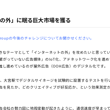
トの外」に眠る巨大市場を獲る
nd Groupの今後のチャレンジについてお聞かせください。
きなテーマとして「インターネットの外」を攻めたいと思って
繋がっていない広告媒体」のIoT化、アドネットワーク化を進
推し進めているのが屋外広告（OOH広告）のデジタル化です。
し、大宮駅でデジタルサイネージを試験的に設置するテストを行
告を見たか、どのクリエイティブが好反応か、という効果測定が
告会社の勢力図に地殻変動が起きたように、通信速度が早まっ