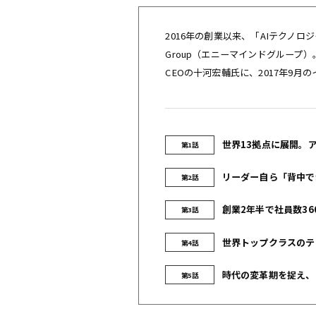
2016年の創業以来、「AIテクノ
Group（エニーマインドグループ）
CEOの十河宏輔氏に、2017年9
世界13拠点に展開。アジ
第1話
リーダー自ら「背中で牽
第2話
創業2年半で社員数36
第3話
世界トップクラスのテク
第4話
時代の変革期を捉え、ア
第5話