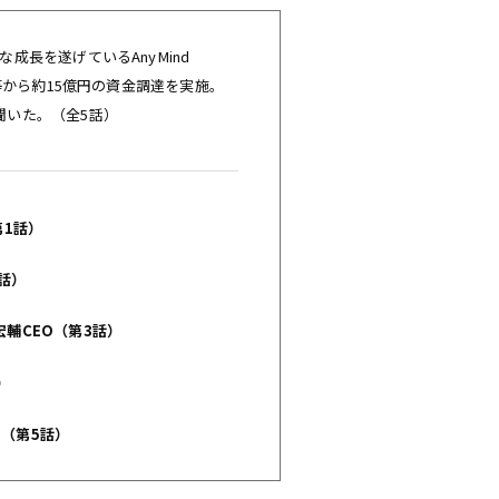
成長を遂げているAnyMind
タ等から約15億円の資金調達を実施。
聞いた。（全5話）
第1話）
2話）
宏輔CEO（第3話）
）
O（第5話）