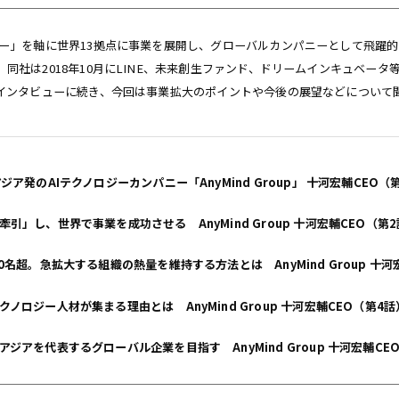
ロジー」を軸に世界13拠点に事業を展開し、グローバルカンパニーとして飛躍的な
。同社は2018年10月にLINE、未来創生ファンド、ドリームインキュベー
月のインタビューに続き、今回は事業拡大のポイントや今後の展望などについて
ア発のAIテクノロジーカンパニー「AnyMind Group」 十河宏輔CEO（
引」し、世界で事業を成功させる AnyMind Group 十河宏輔CEO（第
0名超。急拡大する組織の熱量を維持する方法とは AnyMind Group 十河
ノロジー人材が集まる理由とは AnyMind Group 十河宏輔CEO（第4話
ジアを代表するグローバル企業を目指す AnyMind Group 十河宏輔CE