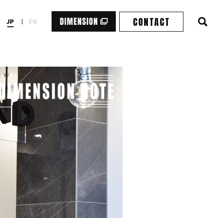
CONTACT
JP
EN
検
索
エ
リ
ア
を
表
示
す
る