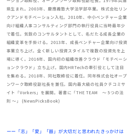
ーション取締役、オープンワーク取締役副社長。1979年兵庫
県生まれ。2003年、慶應義塾大学法学部卒業。株式会社リン
クアンドモチベーション入社。2010年、中小ベンチャー企業
向け組織人事コンサルティング部門の執行役員に当時最年少
で着任。気鋭のコンサルタントとして、名だたる成長企業の
組織変革を手掛ける。2013年、成長ベンチャー企業向け投資
事業立ち上げ。全く新しい投資スタイルで複数の投資先を上
場に導く。2016年、国内初の組織改善クラウド「モチベーシ
ョンクラウド」立ち上げ。国内HRTechの牽引役として注目
を集める。2018年、同社取締役に着任。同年株式会社オープ
ンワーク取締役副社長を兼任。国内最大級の社員クチコミサ
イト「Vorkers」を展開。著書に「THE TEAM 〜 5つの法
則 〜」 (NewsPicksBook)
ーー「志」「愛」「器」が大切だと思われたきっかけは