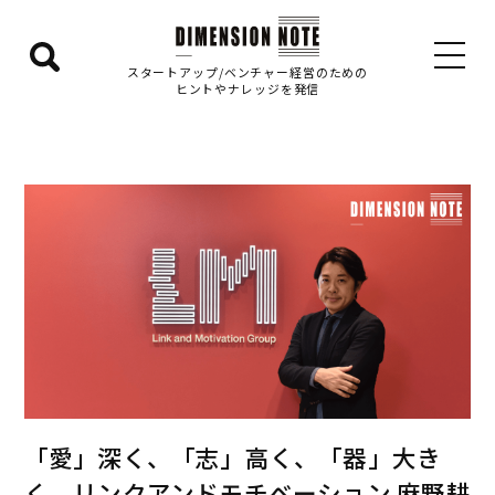
検
スタートアップ/ベンチャー経営のための
ヒントやナレッジを発信
索
エ
リ
ア
を
表
示
す
る
「愛」深く、「志」高く、「器」大き
く リンクアンドモチベーション 麻野耕