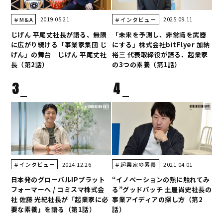
2019.05.21
2025.09.11
＃M&A
＃インタビュー
じげん 平尾丈社長が語る、無限
「未来を予測し、非常識を武器
に広がり続ける「事業家集団 じ
にする」株式会社bitFlyer 加納
げん」の舞台 じげん 平尾丈社
裕三 代表取締役が語る、起業家
長（第2話）
の3つの素養（第1話）
3
4
2024.12.26
2021.04.01
＃インタビュー
＃起業家の素養
日本発のグローバルIPプラット
“イノベーションの熱に触れてみ
フォーマーへ / コミスマ株式会
る”グッドパッチ 土屋尚史社長の
社 佐藤 光紀社長が「起業家に必
事業アイディアの探し方（第2
要な素養」を語る（第1話）
話）