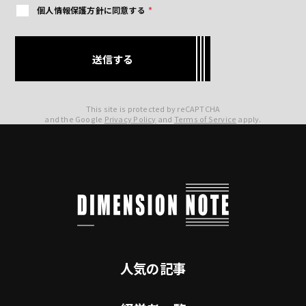
個人情報保護方針に同意する
*
This site is protected by reCAPTCHA
and the Google
Privacy Policy
and
Terms of Service
apply.
人気の記事