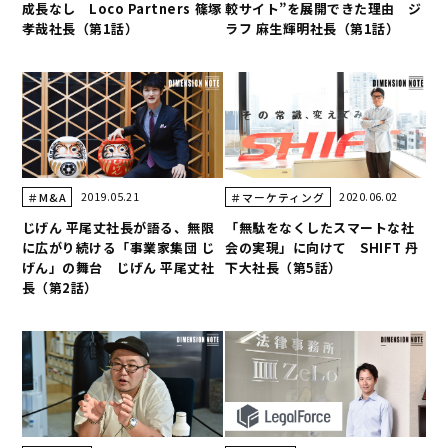
成長なし Loco Partners 篠塚
較サイト”を展開できた理由 ジ
孝哉社長（第1話）
ラフ 麻生輝明社長（第1話）
2019.05.21
2020.06.02
＃M&A
＃マーケティング
じげん 平尾丈社長が語る、無限
「無駄をなくしたスマートな社
に広がり続ける「事業家集団 じ
会の実現」に向けて SHIFT 丹
げん」の舞台 じげん 平尾丈社
下大社長（第5話）
長（第2話）