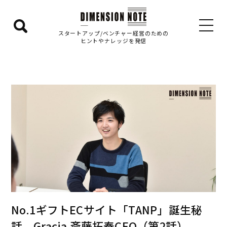
検
スタートアップ/ベンチャー経営のための
ヒントやナレッジを発信
索
エ
リ
ア
を
表
示
す
る
No.1ギフトECサイト「TANP」誕生秘
話 Gracia 斎藤拓泰CEO（第2話）