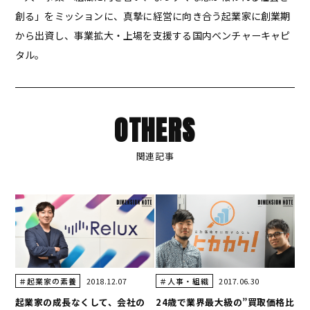
創る」をミッションに、真摯に経営に向き合う起業家に創業期
から出資し、事業拡大・上場を支援する国内ベンチャーキャピ
タル。
OTHERS
関連記事
2018.12.07
2017.06.30
＃起業家の素養
＃人事・組織
起業家の成長なくして、会社の
24歳で業界最大級の”買取価格比