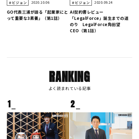
2020.10.06
2020.09.24
＃ビジョン
＃ビジョン
GO代表三浦が語る「起業家にと
AI契約書レビュー
って重要な3素養」（第1話）
「LegalForce」誕生までの道
のり LegalForce角田望
CEO（第1話）
RANKING
よく読まれている記事
1
2