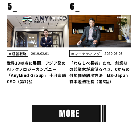
5
6
2019.02.01
2020.06.05
＃経営戦略
＃マーケティング
世界13拠点に展開。アジア発の
「わらしべ長者」たれ。創業期
AIテクノロジーカンパニー
の起業家が真似るべき、0からの
「AnyMind Group」 十河宏輔
付加価値創出方法 MS-Japan
CEO（第1話）
有本隆浩社長（第3話）