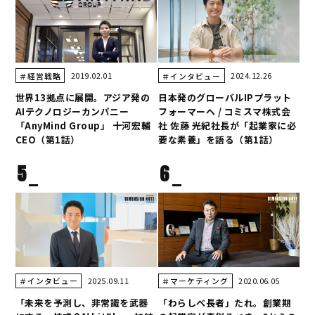
2019.02.01
2024.12.26
＃経営戦略
＃インタビュー
世界13拠点に展開。アジア発の
日本発のグローバルIPプラット
AIテクノロジーカンパニー
フォーマーへ / コミスマ株式会
「AnyMind Group」 十河宏輔
社 佐藤 光紀社長が「起業家に必
CEO（第1話）
要な素養」を語る（第1話）
5
6
2025.09.11
2020.06.05
＃インタビュー
＃マーケティング
「未来を予測し、非常識を武器
「わらしべ長者」たれ。創業期