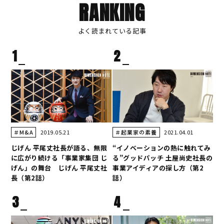
RANKING
よく読まれている記事
1
2
2019.05.21
2021.04.01
＃M&A
＃起業家の素養
じげん 平尾丈社長が語る、無限
“イノベーションの熱に触れてみ
に広がり続ける「事業家集団 じ
る”グッドパッチ 土屋尚史社長の
げん」の舞台 じげん 平尾丈社
事業アイディアの探し方（第2
長（第2話）
話）
3
4