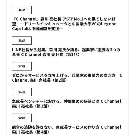
第1話
『C Channel』森川 亮社長 アジアNo.1への果てしない野
望 ―ドリームインキュベータと中国最大手VCのLegend
Capitalは中国展開を支援―
第2話
LINE社長から起業。森川 亮氏が語る、起業家に重要な3つの
素養 C Channel 森川 亮社長（第1話）
第3話
ゼロからサービスを立ち上げる、起業家の事業力の磨き方 C
Channel 森川 亮社長（第2話）
第4話
急成長ベンチャーにおける、仲間集めの秘訣とは C Channel
森川 亮社長（第3話）
第5話
競合の追随を許さない、急成長サービスの作り方 C Channel
森川 亮社長（第4話）