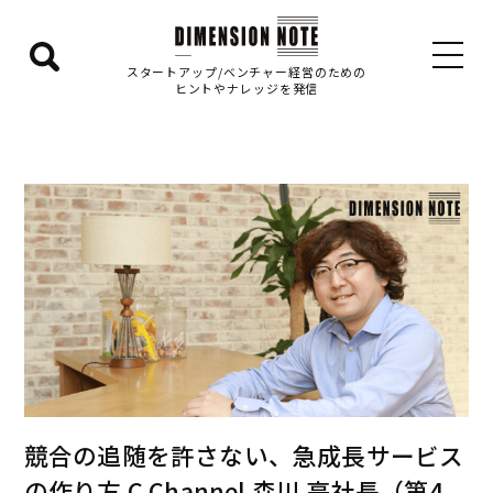
検
スタートアップ/ベンチャー経営のための
ヒントやナレッジを発信
索
エ
リ
ア
を
表
示
す
る
競合の追随を許さない、急成長サービス
の作り方 C Channel 森川 亮社長（第4