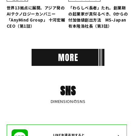
世界13拠点に展開。アジア発の
「わらしべ長者」たれ。創業期
AIテクノロジーカンパニー
の起業家が真似るべき、0からの
「AnyMind Group」 十河宏輔
付加価値創出方法 MS-Japan
CEO（第1話）
有本隆浩社長（第3話）
SNS
DIMENSIONのSNS
LINE友達追加すると