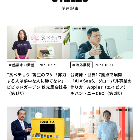
関連記事
2021.07.29
2023.10.31
＃起業家の素養
＃海外展開
“食べチョク”誕生のワケ「努力
台湾発・世界17拠点で展開
する人は夢中な人に勝てない」
「AI×SaaS」グローバル事業の
ビビッドガーデン 秋元里奈社長
作り方 Appier（エイピア）
（第1話）
チハン・ユーCEO（第2話）