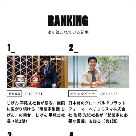
RANKING
よく読まれている記事
1
2
2019.05.21
2024.12.26
＃M&A
＃インタビュー
じげん 平尾丈社長が語る、無限
日本発のグローバルIPプラット
に広がり続ける「事業家集団 じ
フォーマーへ / コミスマ株式会
げん」の舞台 じげん 平尾丈社
社 佐藤 光紀社長が「起業家に必
長（第2話）
要な素養」を語る（第1話）
3
4