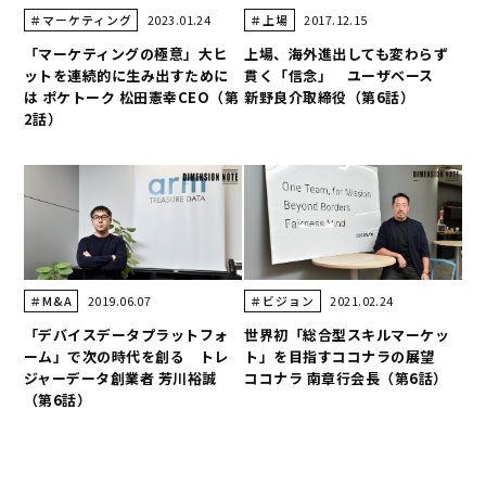
2023.01.24
2017.12.15
＃マーケティング
＃上場
「マーケティングの極意」大ヒ
上場、海外進出しても変わらず
ットを連続的に生み出すために
貫く「信念」 ユーザベース
は ポケトーク 松田憲幸CEO（第
新野良介取締役（第6話）
2話）
2019.06.07
2021.02.24
＃M&A
＃ビジョン
「デバイスデータプラットフォ
世界初「総合型スキルマーケッ
ーム」で次の時代を創る トレ
ト」を目指すココナラの展望
ジャーデータ創業者 芳川裕誠
ココナラ 南章行会長（第6話）
（第6話）