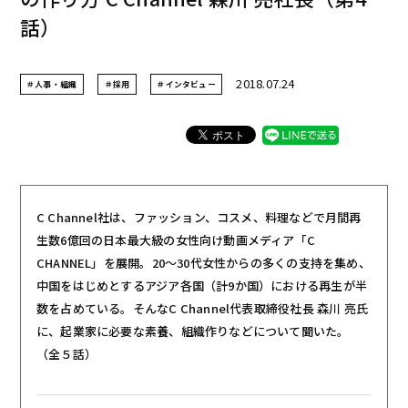
話）
2018.07.24
＃人事・組織
＃採用
＃インタビュー
C Channel社は、ファッション、コスメ、料理などで月間再
生数6億回の日本最大級の女性向け動画メディア「C
CHANNEL」を展開。20〜30代女性からの多くの支持を集め、
中国をはじめとするアジア各国（計9か国）における再生が半
数を占めている。そんなC Channel代表取締役社長 森川 亮氏
に、起業家に必要な素養、組織作りなどについて聞いた。
（全５話）