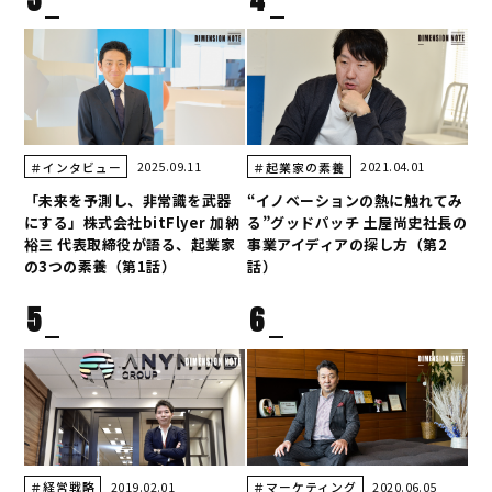
2025.09.11
2021.04.01
＃インタビュー
＃起業家の素養
「未来を予測し、非常識を武器
“イノベーションの熱に触れてみ
にする」株式会社bitFlyer 加納
る”グッドパッチ 土屋尚史社長の
裕三 代表取締役が語る、起業家
事業アイディアの探し方（第2
の3つの素養（第1話）
話）
5
6
2019.02.01
2020.06.05
＃経営戦略
＃マーケティング