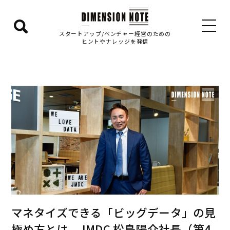
検
スタートアップ/ベンチャー経営のための
ヒントやナレッジを発信
索
エ
リ
ア
を
表
示
す
る
マネタイズできる「ビッグデータ」の見
極め方とは JMDC 松島陽介社長（第4