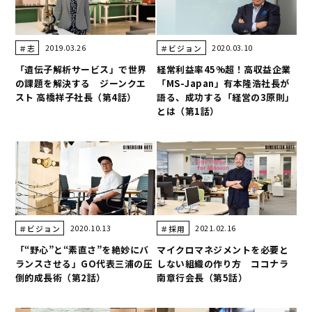
2019.03.26
2020.03.10
＃志
＃ビジョン
「遺伝子解析サービス」で世界
経常利益率45%超！高収益企業
の課題を解決する ジーンクエ
「MS-Japan」有本隆浩社長が
スト 高橋祥子社長（第4話）
語る、成功する「経営の3原則」
とは（第1話）
2020.10.13
2021.02.16
＃ビジョン
＃採用
「“野心”と“素直さ”を絶妙にバ
マイクロマネジメントを必要と
ランスさせる」GO代表三浦の圧
しない組織の作り方 ココナラ
倒的成長術（第2話）
南章行会長（第5話）