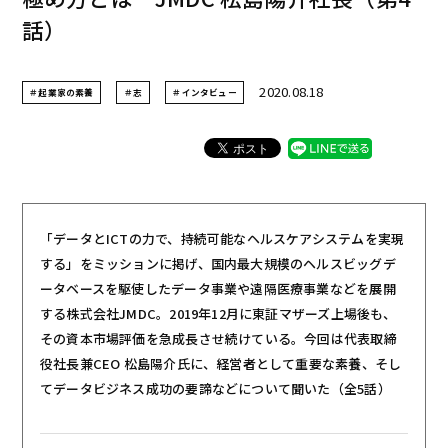
話）
2020.08.18
＃起業家の素養
＃志
＃インタビュー
「データとICTの力で、持続可能なヘルスケアシステムを実現
する」をミッションに掲げ、国内最大規模のヘルスビッグデ
ータベースを駆使したデータ事業や遠隔医療事業などを展開
する株式会社JMDC。2019年12月に東証マザーズ上場後も、
その資本市場評価を急成長させ続けている。今回は代表取締
役社長兼CEO 松島陽介氏に、経営者として重要な素養、そし
てデータビジネス成功の要諦などについて聞いた（全5話）