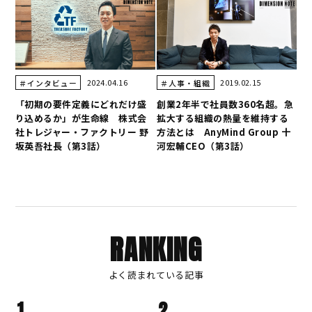
2024.04.16
2019.02.15
＃インタビュー
＃人事・組織
「初期の要件定義にどれだけ盛
創業2年半で社員数360名超。急
り込めるか」が生命線 株式会
拡大する組織の熱量を維持する
社トレジャー・ファクトリー 野
方法とは AnyMind Group 十
坂英吾社長（第3話）
河宏輔CEO（第3話）
RANKING
よく読まれている記事
1
2