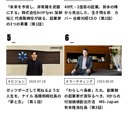
「未来を予測し、非常識を武器
40代・2度目の起業。背水の陣
にする」株式会社bitFlyer 加納
から見出した、生き残る術 カ
裕三 代表取締役が語る、起業家
バー 谷郷元昭CEO（第2話）
の3つの素養（第1話）
5
6
2020.07.28
2020.06.05
＃ビジョン
＃マーケティング
ガッツポーズして死ねるような
「わらしべ長者」たれ。創業期
人生を。ナイル 高橋飛翔社長の
の起業家が真似るべき、0からの
「夢と志」（第１話）
付加価値創出方法 MS-Japan
有本隆浩社長（第3話）