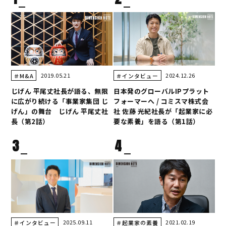
2019.05.21
2024.12.26
＃M&A
＃インタビュー
じげん 平尾丈社長が語る、無限
日本発のグローバルIPプラット
に広がり続ける「事業家集団 じ
フォーマーへ / コミスマ株式会
げん」の舞台 じげん 平尾丈社
社 佐藤 光紀社長が「起業家に必
長（第2話）
要な素養」を語る（第1話）
3
4
2025.09.11
2021.02.19
＃インタビュー
＃起業家の素養