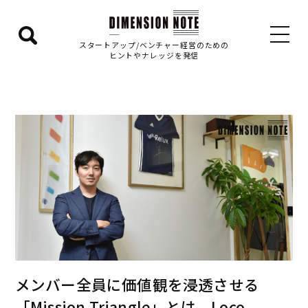
検
スタートアップ/ベンチャー経営のための
ヒントやナレッジを発信
索
エ
リ
ア
を
表
示
す
る
メンバー全員に価値観を浸透させる
「Mission Triangle」とは Loco