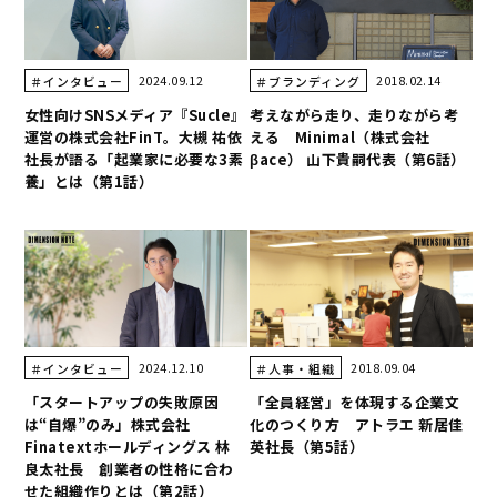
2024.09.12
2018.02.14
＃インタビュー
＃ブランディング
女性向けSNSメディア『Sucle』
考えながら走り、走りながら考
運営の株式会社FinT。大槻 祐依
える Minimal（株式会社
社長が語る「起業家に必要な3素
βace） 山下貴嗣代表（第6話）
養」とは（第1話）
2024.12.10
2018.09.04
＃インタビュー
＃人事・組織
「スタートアップの失敗原因
「全員経営」を体現する企業文
は“自爆”のみ」株式会社
化のつくり方 アトラエ 新居佳
Finatextホールディングス 林
英社長（第5話）
良太社長 創業者の性格に合わ
せた組織作りとは（第2話）