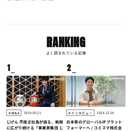
RANKING
よく読まれている記事
1
2
2019.05.21
2024.12.26
＃M&A
＃インタビュー
じげん 平尾丈社長が語る、無限
日本発のグローバルIPプラット
に広がり続ける「事業家集団 じ
フォーマーへ / コミスマ株式会