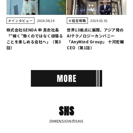
2024.08.29
2019.02.01
＃インタビュー
＃経営戦略
株式会社GENDA 申 真衣社長
世界13拠点に展開。アジア発の
「“緩く”働くのではなく頑張る
AIテクノロジーカンパニー
ことを楽しめる会社へ」（第3
「AnyMind Group」 十河宏輔
話）
CEO（第1話）
SNS
DIMENSIONのSNS