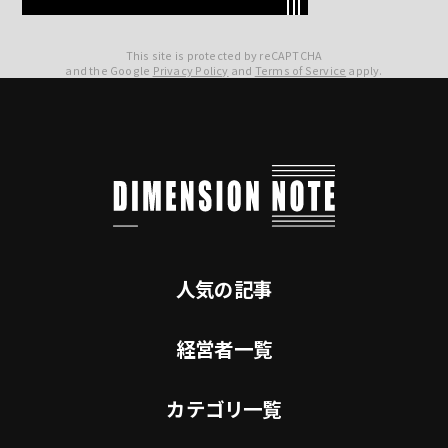
This site is protected by reCAPTCHA
and the Google
Privacy Policy
and
Terms of Service
apply.
人気の記事
経営者一覧
カテゴリ一覧