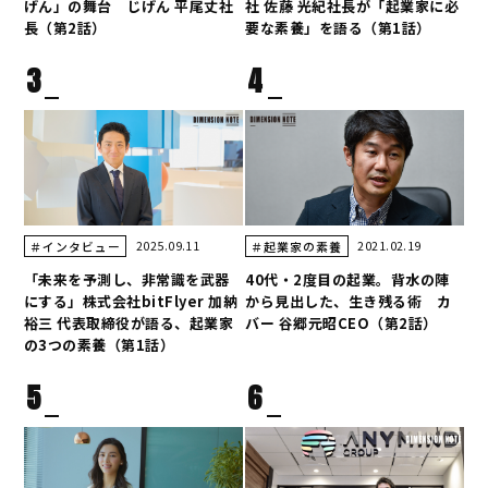
げん」の舞台 じげん 平尾丈社
社 佐藤 光紀社長が「起業家に必
長（第2話）
要な素養」を語る（第1話）
3
4
2025.09.11
2021.02.19
＃インタビュー
＃起業家の素養
「未来を予測し、非常識を武器
40代・2度目の起業。背水の陣
にする」株式会社bitFlyer 加納
から見出した、生き残る術 カ
裕三 代表取締役が語る、起業家
バー 谷郷元昭CEO（第2話）
の3つの素養（第1話）
5
6