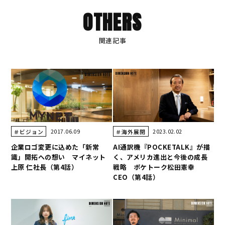
OTHERS
関連記事
2017.06.09
2023.02.02
＃ビジョン
＃海外展開
企業ロゴ変更に込めた「新常
AI通訳機『POCKETALK』が描
識」開拓への想い マイネット
く、アメリカ進出と今後の成長
上原 仁社長（第4話）
戦略 ポケトーク松田憲幸
CEO（第4話）