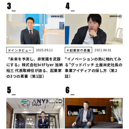
3
4
2025.09.11
2021.04.01
＃インタビュー
＃起業家の素養
「未来を予測し、非常識を武器
“イノベーションの熱に触れてみ
にする」株式会社bitFlyer 加納
る”グッドパッチ 土屋尚史社長の
裕三 代表取締役が語る、起業家
事業アイディアの探し方（第2
の3つの素養（第1話）
話）
5
6