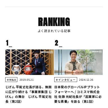
RANKING
よく読まれている記事
1
2
2019.05.21
2024.12.26
＃M&A
＃インタビュー
じげん 平尾丈社長が語る、無限
日本発のグローバルIPプラット
に広がり続ける「事業家集団 じ
フォーマーへ / コミスマ株式会
げん」の舞台 じげん 平尾丈社
社 佐藤 光紀社長が「起業家に必
長（第2話）
要な素養」を語る（第1話）