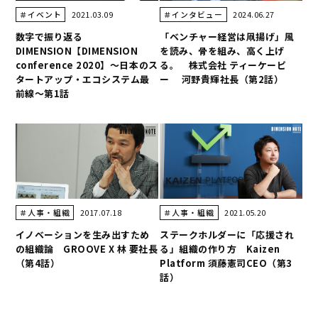
2021.03.09
2024.06.27
＃イベント
＃インタビュー
数字で振り返る
「ベンチャー経営は凧揚げ」風
DIMENSION【DIMENSION
を読み、骨を組み、高く上げ
conference 2020】～日本のス
る。 株式会社 ティーケーピ
タートアップ・エコシステム最
ー 河野貴輝社長（第2話）
前線～第1話
2017.07.18
2021.05.20
＃人事・組織
＃人事・組織
イノベーションを生み出すため
ステークホルダーに「応援され
の組織論 GROOVE X 林 要社長
る」組織の作り方 Kaizen
（第4話）
Platform 須藤憲司CEO（第3
話）