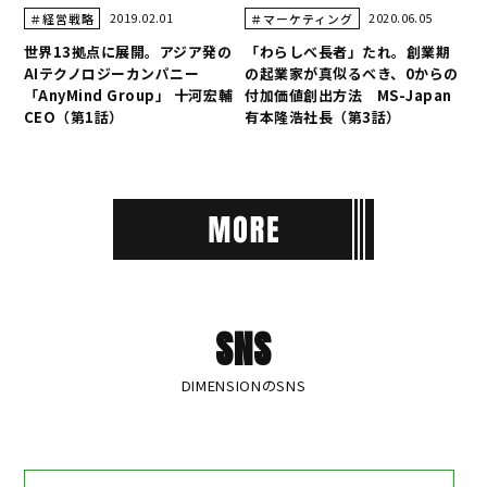
2019.02.01
2020.06.05
＃経営戦略
＃マーケティング
世界13拠点に展開。アジア発の
「わらしべ長者」たれ。創業期
AIテクノロジーカンパニー
の起業家が真似るべき、0からの
「AnyMind Group」 十河宏輔
付加価値創出方法 MS-Japan
CEO（第1話）
有本隆浩社長（第3話）
SNS
DIMENSIONのSNS