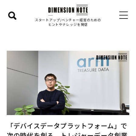
検
スタートアップ/ベンチャー経営のための
ヒントやナレッジを発信
索
エ
リ
ア
を
表
示
す
る
「デバイスデータプラットフォーム」で
次の時代を創る トレジャーデータ創業