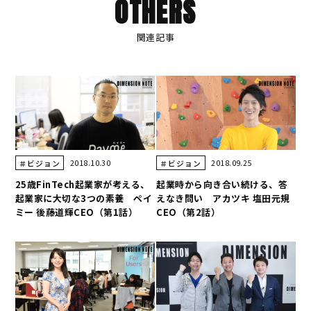
OTHERS
関連記事
2018.10.30
2018.09.25
＃ビジョン
＃ビジョン
25歳FinTech起業家が考える、
起業時から向き合い続ける、答
起業家に大切な3つの素養 ペイ
えなき問い アカツキ 塩田元規
ミー 後藤道輝CEO（第1話）
CEO（第2話）