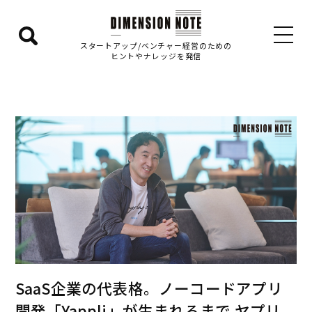
検
スタートアップ/ベンチャー経営のための
ヒントやナレッジを発信
索
エ
リ
ア
を
表
示
す
る
SaaS企業の代表格。ノーコードアプリ
開発「Yappli」が生まれるまで ヤプリ