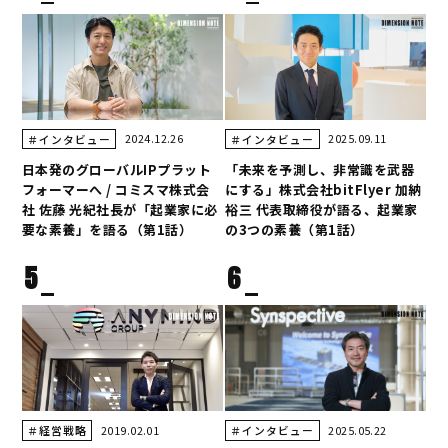
2024.12.26
2025.09.11
＃インタビュー
＃インタビュー
日本発のグローバルIPプラット
「未来を予測し、非常識を武器
フォーマーへ / コミスマ株式会
にする」株式会社bitFlyer 加納
社 佐藤 光紀社長が「起業家に必
裕三 代表取締役が語る、起業家
要な素養」を語る（第1話）
の3つの素養（第1話）
5
6
2019.02.01
2025.05.22
＃経営戦略
＃インタビュー