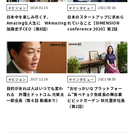
2019.01.15
2021.03.16
＃ビジョン
＃インタビュー
日本中を楽しみ尽くす、
日本のスタートアップに求めら
Amazingな人生に WAmazing
れていること【DIMENSION
加藤史子CEO（第6話）
conference 2020】第2話
2017.12.26
2021.08.05
＃ビジョン
＃インタビュー
目的があれば人はいつでも変わ
“おせっかいなプラットフォー
れる 弁護士ドットコム 元榮太
ム”食べチョク急成長の舞台裏
一郎会長（第６話 動画あり）
ビビッドガーデン 秋元里奈社長
（第2話）