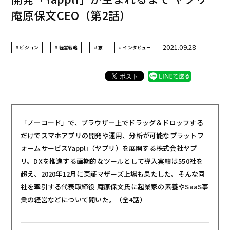
庵原保文CEO（第2話）
2021.09.28
＃ビジョン
＃経営戦略
＃志
＃インタビュー
「ノーコード」で、ブラウザー上でドラッグ＆ドロップする
だけでスマホアプリの開発や運用、分析が可能なプラットフ
ォームサービスYappli（ヤプリ）を展開する株式会社ヤプ
リ。DXを推進する画期的なツールとして導入実績は550社を
超え、2020年12月に東証マザーズ上場も果たした。そんな同
社を牽引する代表取締役 庵原保文氏に起業家の素養やSaaS事
業の経営などについて聞いた。（全4話）