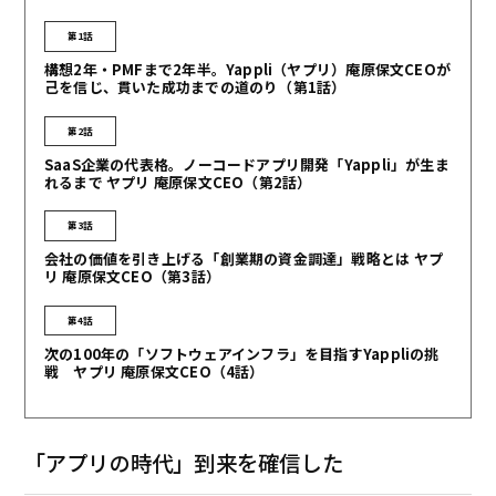
第1話
構想2年・PMFまで2年半。Yappli（ヤプリ）庵原保文CEOが
己を信じ、貫いた成功までの道のり（第1話）
第2話
SaaS企業の代表格。ノーコードアプリ開発「Yappli」が生ま
れるまで ヤプリ 庵原保文CEO（第2話）
第3話
会社の価値を引き上げる「創業期の資金調達」戦略とは ヤプ
リ 庵原保文CEO（第3話）
第4話
次の100年の「ソフトウェアインフラ」を目指すYappliの挑
戦 ヤプリ 庵原保文CEO（4話）
「アプリの時代」到来を確信した