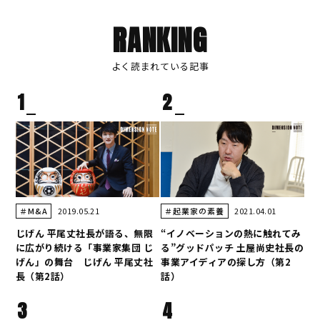
RANKING
よく読まれている記事
1
2
2019.05.21
2021.04.01
＃M&A
＃起業家の素養
じげん 平尾丈社長が語る、無限
“イノベーションの熱に触れてみ
に広がり続ける「事業家集団 じ
る”グッドパッチ 土屋尚史社長の
げん」の舞台 じげん 平尾丈社
事業アイディアの探し方（第2
長（第2話）
話）
3
4