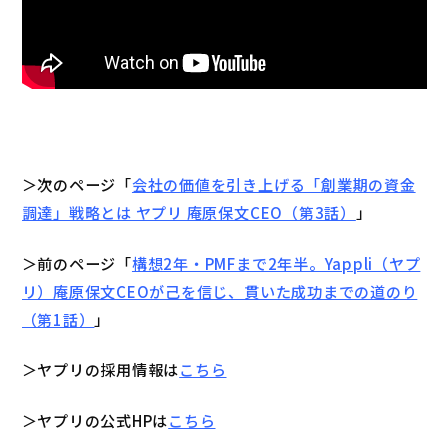
＞次のページ「
会社の価値を引き上げる「創業期の資金
調達」戦略とは ヤプリ 庵原保文CEO（第3話）
」
＞前のページ「
構想2年・PMFまで2年半。Yappli（ヤプ
リ）庵原保文CEOが己を信じ、貫いた成功までの道のり
（第1話）
」
＞ヤプリの採用情報は
こちら
＞ヤプリの公式HPは
こちら